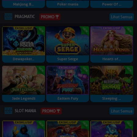
Mahjong B...
Poker mania
Power Of ...
PRAGMATIC
Lihat Semua
PROMO
Dewapoker...
Super Serge
Hearts of...
Jade Legends
Eastern Fury
Sleeping ...
SLOT MANIA
Lihat Semua
PROMO