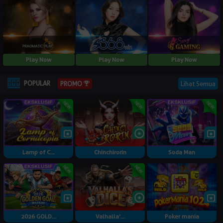
Play Now
Play Now
Play Now
POPULAR
Lihat Semua
PROMO
Lamp of C...
Chinchirorin
Soda Man
2026 GOLD...
Valhalla'...
Poker mania