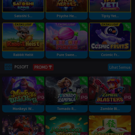
Satoshi S...
Psycho He...
Tipsy Yet...
Rabbit Heist
Pure Swee...
Cosmic Fr...
PGSOFT
Lihat Semua
PROMO
Monkeys W...
Tornado R...
Zombie Bl...