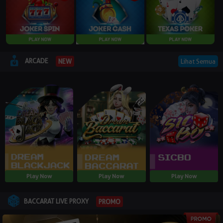
ARCADE
Lihat Semua
NEW
Play Now
Play Now
Play Now
BACCARAT LIVE PROXY
PROMO