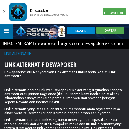
×
Dewapoker
DOWNLOAD
Download Dewapoker Mobile
INK RESMI KAMI dewapokerbagus.com dewapokerasik.com !!!B
INFO:
HOME
LINK ALTERNATIF
LINK ALTERNATIF DEWAPOKER
POKER
SLOT GAME
IDN E-LOTTERY
Dewapoker selalu Menyediakan Link Alternatif untuk anda. Apa itu Link
alternatif?
NEW
NEW
SPORTBOOK
LIVE CASINO
IDNLIVE
Link alternatif adalah link web Dewapoker Resmi yang digunakan sebagai
alternatif atau pilihan bagi anda jika link utama kami tidak bisa di akses
NEW
dikarenakan adanya masalah pemblokiran web dari provider jaringan
seperti Nawala dan Internet Positif.
TOGEL
ESPORTS
ARCADE
Link alternatif yang di sediakan ini akan membantu anda agar tetap bisa
akses website Dewapoker dan bermain dengan aman dan nyaman.
NEW
NEW
NEW
Link alternatif haruslah link yang dapat dipercaya dan dipastikan RESMI
merupakan link dari website Dewapoker, maka dari itu link alternatif yang
TEMBAK IKAN
IDNRAFFLE
IDNTRADE
tertera disini adalah link yang benar, tepat dan Resmi. Link alternatif