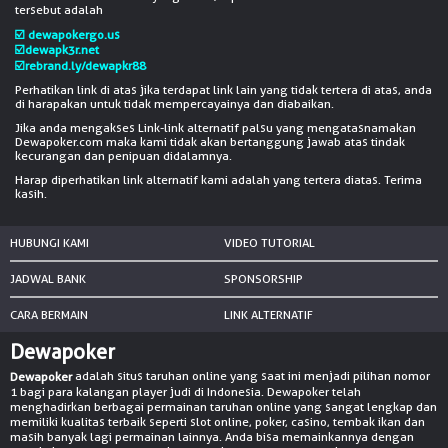
tersebut adalah
NEW
☑️ dewapokergo.us
☑️
dewapk3r.net
TANGKAS
RTP
☑️
rebrand.ly/dewapkr88
Perhatikan link di atas jika terdapat link lain yang tidak tertera di atas, anda
di harapakan untuk tidak mempercayainya dan diabaikan.
DEPOSIT
Jika anda mengakses Link-link alternatif palsu yang mengatasnamakan
Dewapoker.com maka kami tidak akan bertanggung jawab atas tindak
WITHDRAW
kecurangan dan penipuan didalamnya.
Harap diperhatikan link alternatif kami adalah yang tertera diatas. Terima
kasih.
PROMOSI
HUBUNGI KAMI
VIDEO TUTORIAL
DOWNLOAD APLIKASI
JADWAL BANK
SPONSORSHIP
REFERRAL
CARA BERMAIN
LINK ALTERNATIF
JACKPOT
Dewapoker
adalah situs taruhan online yang saat ini menjadi pilihan nomor
Dewapoker
VIP MEMBER
1 bagi para kalangan player judi di Indonesia. Dewapoker telah
menghadirkan berbagai permainan taruhan online yang sangat lengkap dan
memiliki kualitas terbaik seperti slot online, poker, casino, tembak ikan dan
HUBUNGI KAMI
masih banyak lagi permainan lainnya. Anda bisa memainkannya dengan